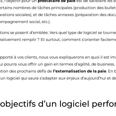
, l’objectif pour un
prestataire de paie
est de satisfaire les 
rtains nombres de tâches principales (production des bulleti
rations sociales), et de tâches annexes (préparation des do
ccompagnement social, etc.).
tions se posent d’emblée. Vers quel type de logiciel se tourne
pérativement remplir ? Et surtout, comment s’orienter facilem
pporté à vos clients, nous vous expliquerons en quoi il est im
ui pourra vous offrir un gain en termes d’agilité, de business, 
ation des prochains défis de
l’externalisation de la paie
. En 
 un logiciel qui saura s’adapter aux enjeux d’aujourd’hui et d
s objectifs d’un logiciel perf