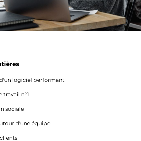
tières
s d'un logiciel performant
e travail n°1
on sociale
 autour d'une équipe
clients