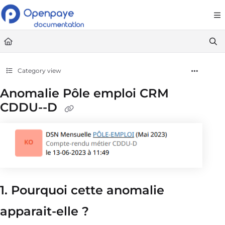
Documentation Index
Fetch the complete documentation index at:
https://openpaye.document36
Use this file to discover all available pages before exploring further.
Category view
Anomalie Pôle emploi CRM
CDDU--D
1. Pourquoi cette anomalie
apparait-elle ?