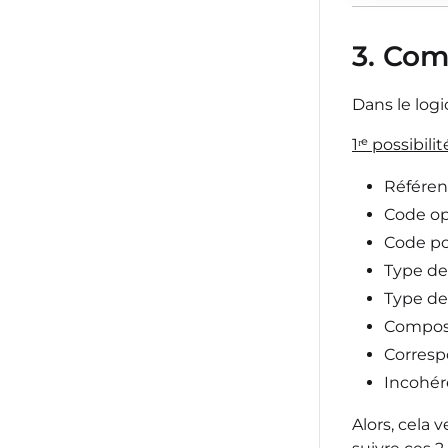
3. Com
Dans le logici
1ʳᵉ possibilit
Référen
Code op
Code po
Type de 
Type d
Composa
Corresp
Incohér
Alors, cela 