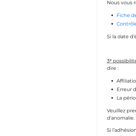
Nous vous r
Fiche d
Contrôl
Si la date 
3ᵉ possibilit
dire :
Affiliat
Erreur d'
La péri
Veuillez pr
d'anomalie.
Si l’adhésio