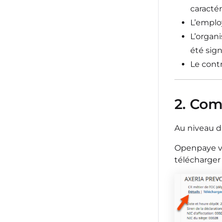
caractér
L’emplo
L’organ
été sig
Le cont
2. Com
Au niveau d
Openpaye vo
télécharger 