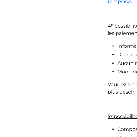
remplace
.
4ᵉ possibilit
les paiement
Informa
Demande
Aucun m
Mode de
Veuillez alo
plus besoin
5ᵉ possibilit
Compos