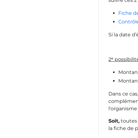
suivre ces 2 
Fiche d
Contrôl
Si la date d
2ᵉ possibilit
Montant 
Montan
Dans ce cas
complémenta
l'organisme
Soit,
toutes 
la fiche de