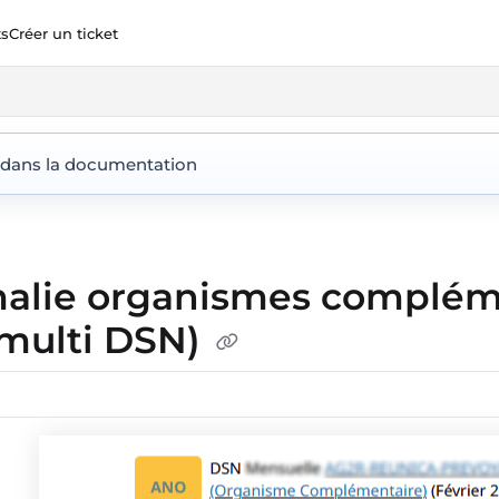
ts
Créer un ticket
ent360.io/llms.txt
 dans la documentation
lie organismes compléme
(multi DSN)