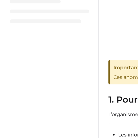
Important
Ces anoma
1. Pou
L’organisme
:
Les inf