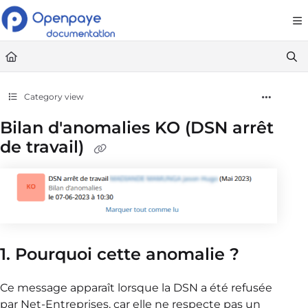
Documentation Index
Fetch the complete documentation index at:
https://openpaye.document36
Use this file to discover all available pages before exploring further.
Category view
Bilan d'anomalies KO (DSN arrêt
de travail)
1. Pourquoi cette anomalie ?
Ce message apparaît lorsque la DSN a été refusée
par Net-Entreprises, car elle ne respecte pas un