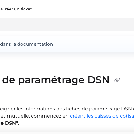
ts
Créer un ticket
ent360.io/llms.txt
 dans la documentation
e de paramétrage DSN
seigner les informations des fiches de paramétrage DSN c
 et mutuelle, commencez en
créant les caisses de cotis
e DSN".