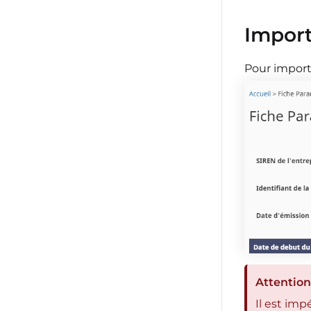
Import
Pour import
Attention 
Il est im