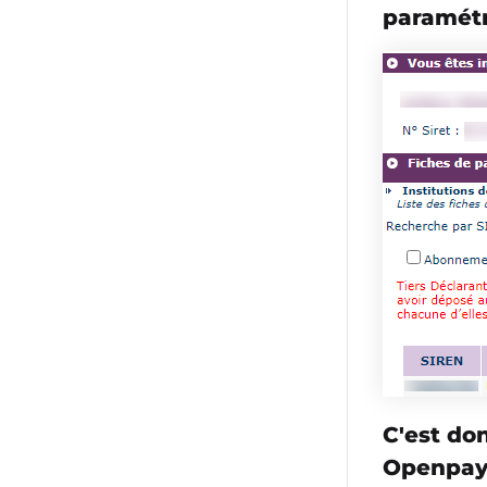
paramétr
C'est do
Openpay