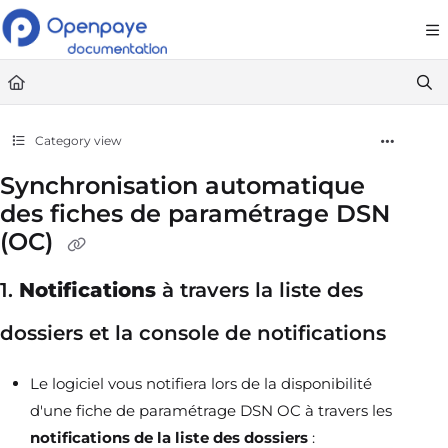
Documentation Index
Fetch the complete documentation index at:
https://openpaye.document36
Use this file to discover all available pages before exploring further.
Category view
Synchronisation automatique
des fiches de paramétrage DSN
(OC)
1.
Notifications
à travers la liste des
dossiers et la console de notifications
Le logiciel vous notifiera lors de la disponibilité
d'une fiche de paramétrage DSN OC à travers les
notifications de la liste des dossiers
: