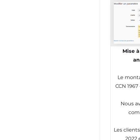
Mise à
an
Le monta
CCN 1967 
Nous av
comp
Les client
2022 e