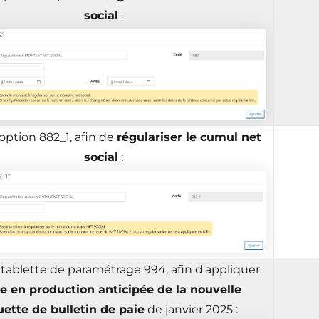
social
:
option 882_1, afin de
régulariser le cumul net
social
:
tablette de paramétrage 994, afin d'appliquer
 en production anticipée de la nouvelle
ette de bulletin de paie
de janvier 2025 :