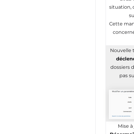
situation,
s
Cette mani
concerné,
Nouvelle 
déclen
dossiers d
pas su
Mise à 