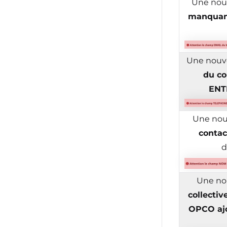
Une nouv
manquan
Une nouvel
du co
ENT
Une nouv
contac
d
Une nou
collectiv
OPCO aj