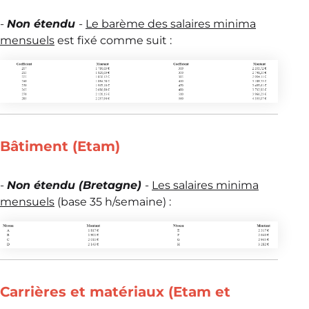
-
Non étendu
-
Le barème des salaires minima
mensuels
est fixé comme suit :
Bâtiment (Etam)
-
Non étendu (Bretagne)
-
L
es salaires minima
mensuels
(base 35 h/semaine) :
Carrières et matériaux (Etam et