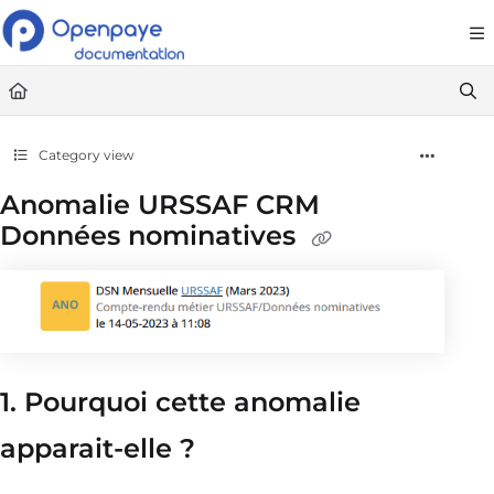
Documentation Index
Fetch the complete documentation index at:
https://openpaye.document36
Use this file to discover all available pages before exploring further.
Category view
Anomalie URSSAF CRM
Données nominatives
1. Pourquoi cette anomalie
apparait-elle ?