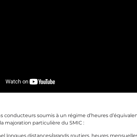
ns conducteurs soumis à un régime d’heures d’équivalenc
la majoration particulière du SMIC :
el longues distances/grands routiers, heures mensuelles