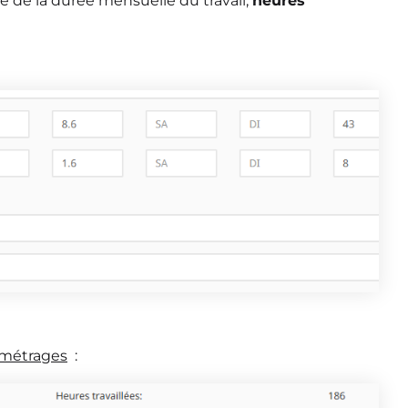
e de la durée mensuelle du travail,
heures
ramétrages
: