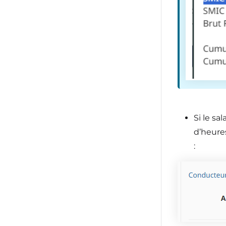
Si le sa
d’heures
: