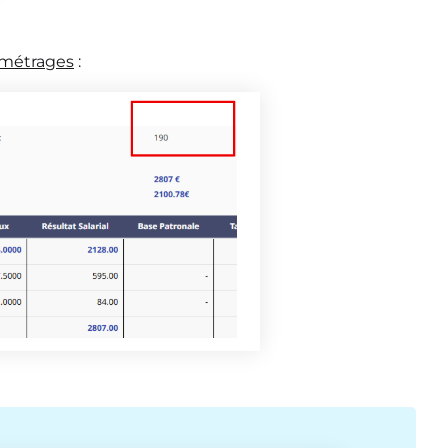
ramétrages
: