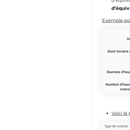
d’équiv
d’équiv
Exemple pou
Voici le