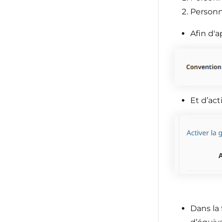
Personn
Afin d'a
Et d’act
Dans la 