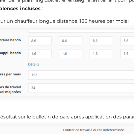
alence, le planning doit être renseigné, en tenant compt
alences incluses
:
r un chauffeur longue distance, 186 heures par mois
:
 résultat sur le bulletin de paie après application des pa