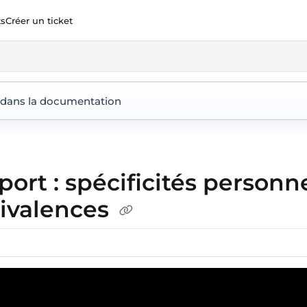
ts
Créer un ticket
ent360.io/llms.txt
 dans la documentation
port : spécificités personn
ivalences