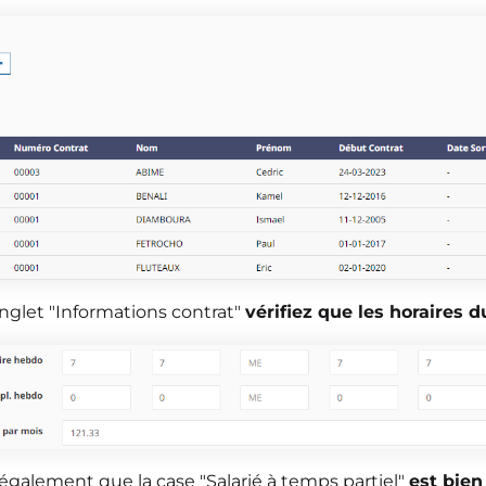
onglet "Informations contrat"
vérifiez que les horaires 
 également que la case "Salarié à temps partiel"
est bien