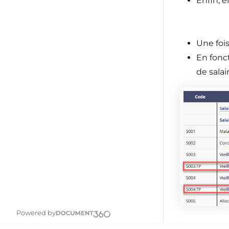
Enfin, 
Une foi
En fonct
de salai
Powered by