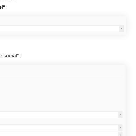
el"
:
 social" :