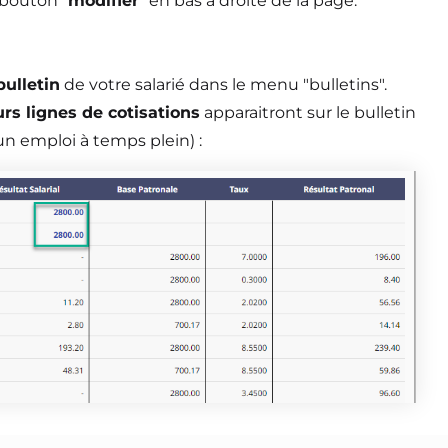
 bouton "
modifier
" en bas à droite de la page.
bulletin
de votre salarié dans le menu "bulletins".
urs lignes de cotisations
apparaitront sur le bulletin
un emploi à temps plein) :