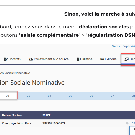
Sinon, voici la marche à suivr
abord, rendez-vous dans le menu
déclaration sociales
pu
boutons "
saisie complémentaire
" > "
régularisation DS