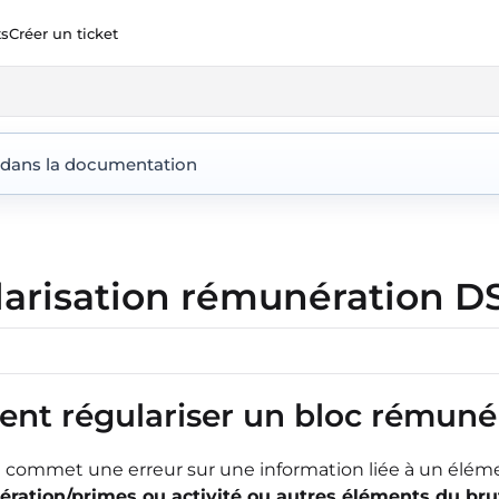
ts
Créer un ticket
ent360.io/llms.txt
 dans la documentation
arisation rémunération 
t régulariser un bloc rémuné
n commet une erreur sur une information liée à un élém
ération/primes ou activité ou autres éléments du bru