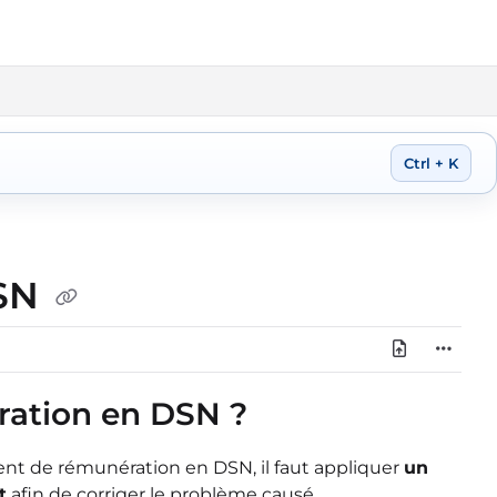
Ctrl + K
DSN
ration en DSN ?
ent de rémunération en DSN, il faut appliquer
un
t
afin de corriger le problème causé.