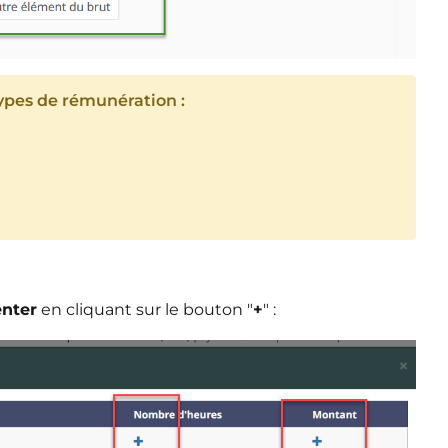
types de rémunération :
enter
en cliquant sur le bouton "
+
" :