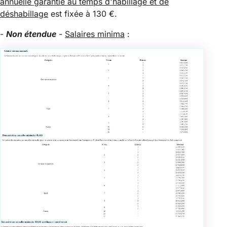
annuelle garantie au temps d'habillage et de
déshabillage
est fixée à 130 €.
-
Non étendue
-
Salaires minima
: