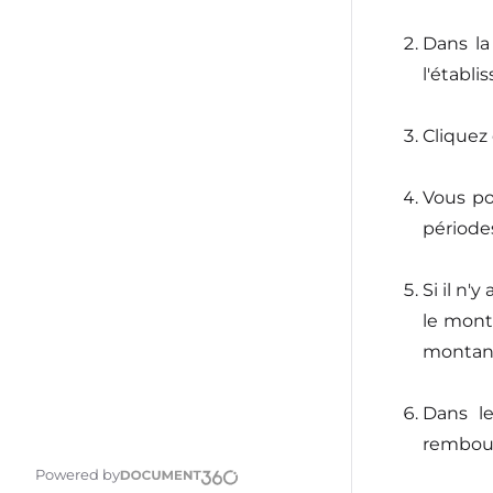
Dans la
l'établi
Cliquez
Vous po
période
Si il n
le mont
montant
Dans le
rembour
Powered by