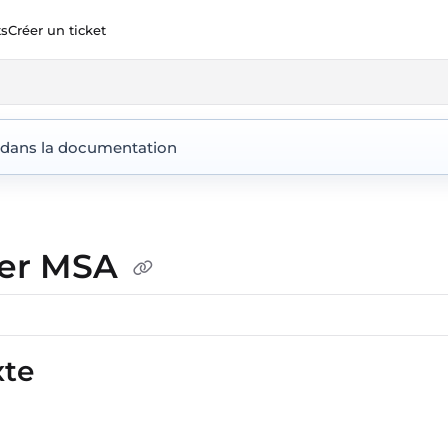
ts
Créer un ticket
ent360.io/llms.txt
 dans la documentation
ier MSA
xte