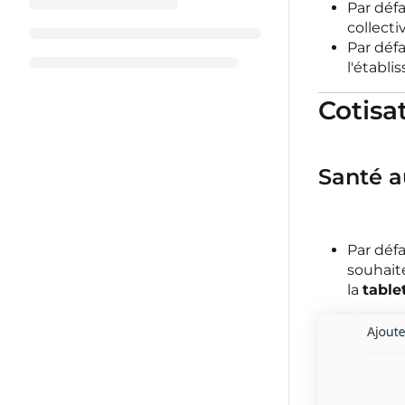
Par déf
collecti
Par déf
l'établi
Cotisa
Santé au
Par déf
souhait
la
table