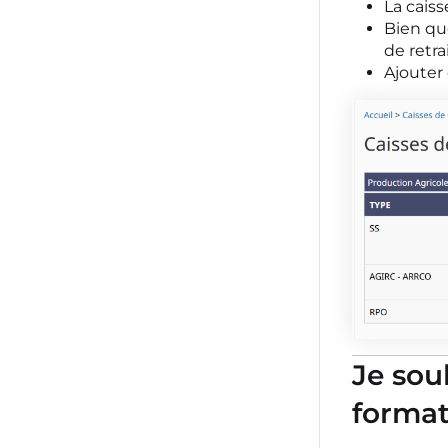
La caiss
Bien que
de retra
Ajouter
Je sou
format