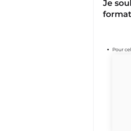
Je sou
format
Pour ce