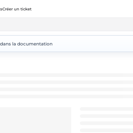
ts
Créer un ticket
ent360.io/llms.txt
 dans la documentation