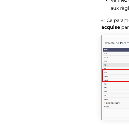
Vérifiez
aux règ
✅ Ce param
acquise
par 