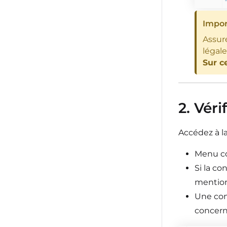
Impor
Assur
légal
Sur c
2. Vér
Accédez à la
Menu co
Si la co
mention
Une con
concern