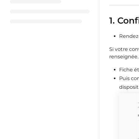
1. Con
Rendez
Si votre con
renseignée. 
Fiche é
Puis con
disposi