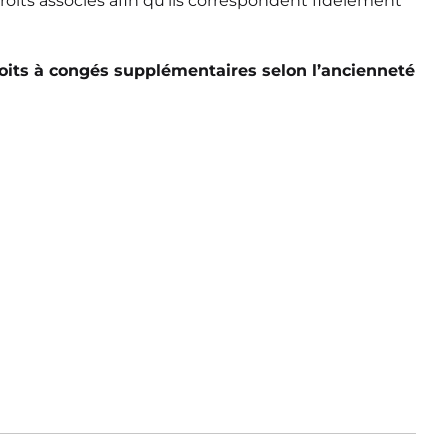
droits
associés afin qu’ils correspondent fidèlement
oits à congés
supplémentaires selon l’ancienneté