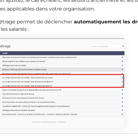
 et ajustez, le cas échéant, les seuils d’ancienneté et les 
les applicables dans
votre organisation.
étrage permet de déclencher
automatiquement les dr
les salariés
: