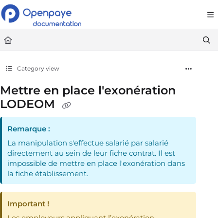
Documentation Index
Fetch the complete documentation index at:
https://openpaye.document36
Use this file to discover all available pages before exploring further.
Category view
Mettre en place l'exonération
LODEOM
Remarque :
La manipulation s'effectue salarié par salarié
directement au sein de leur fiche contrat. Il est
impossible de mettre en place l'exonération dans
la fiche établissement.
Important !
Les employeurs appliquant l’exonération