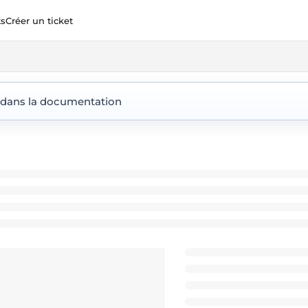
ts
Créer un ticket
ent360.io/llms.txt
 dans la documentation