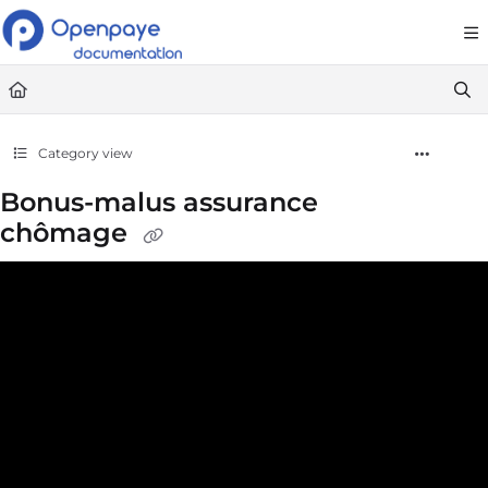
Documentation Index
Fetch the complete documentation index at:
https://openpaye.document36
Use this file to discover all available pages before exploring further.
Category view
Bonus-malus assurance
chômage